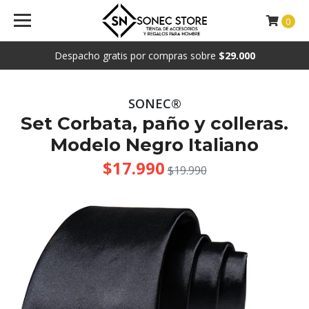
0
Despacho gratis por compras sobre
$29.000
SONEC®
Set Corbata, paño y colleras.
Modelo Negro Italiano
$17.990
$19.990