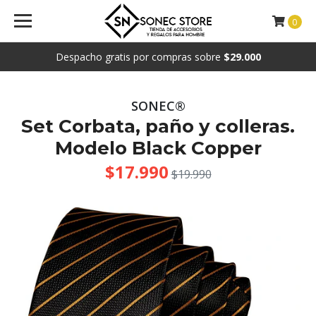
0
Despacho gratis por compras sobre
$29.000
SONEC®
Set Corbata, paño y colleras.
Modelo Black Copper
$17.990
$19.990