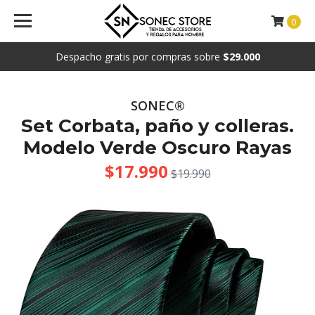
0
Despacho gratis por compras sobre
$29.000
SONEC®
Set Corbata, paño y colleras.
Modelo Verde Oscuro Rayas
$17.990
$19.990