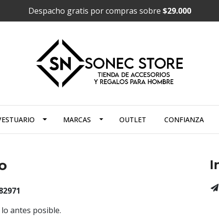
Despacho gratis por compras sobre
$29.000
VESTUARIO
MARCAS
OUTLET
CONFIANZA
o
I
82971
o antes posible.