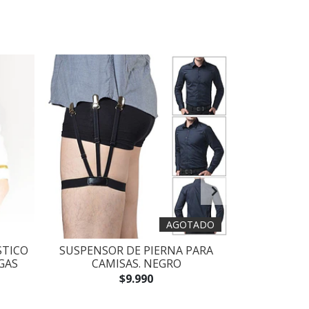
AGOTADO
STICO
SUSPENSOR DE PIERNA PARA
CLIP SUJET
GAS
CAMISAS. NEGRO
FORMAL. M
$9.990