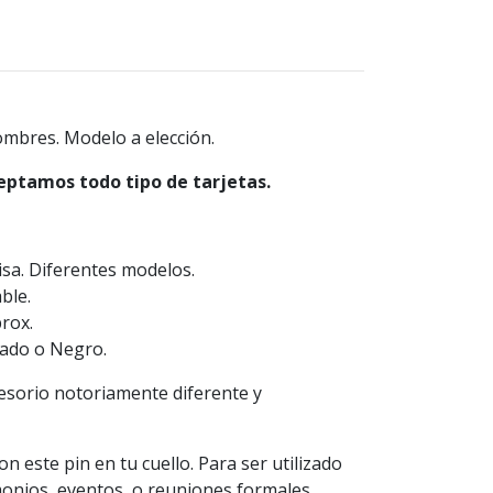
ombres. Modelo a elección.
eptamos todo tipo de tarjetas.
isa. Diferentes modelos.
able.
prox.
rado o Negro.
esorio notoriamente diferente y
 este pin en tu cuello. Para ser utilizado
onios, eventos, o reuniones formales.