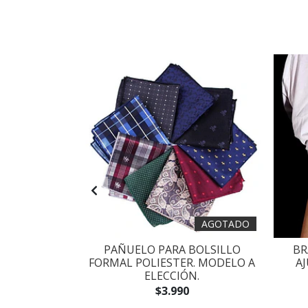
AGOTADO
TE PARA
PAÑUELO PARA BOLSILLO
BR
A ELECCIÓN
FORMAL POLIESTER. MODELO A
A
ELECCIÓN.
$3.990