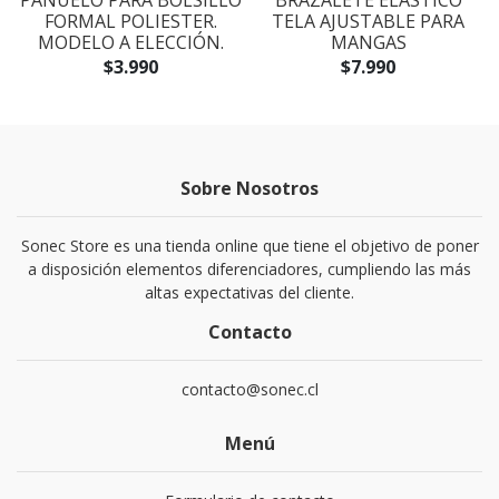
A
PAÑUELO PARA BOLSILLO
BRAZALETE ELÁSTICO
FORMAL POLIESTER.
TELA AJUSTABLE PARA
MODELO A ELECCIÓN.
MANGAS
$3.990
$7.990
Sobre Nosotros
Sonec Store es una tienda online que tiene el objetivo de poner
a disposición elementos diferenciadores, cumpliendo las más
altas expectativas del cliente.
Contacto
contacto@sonec.cl
Menú