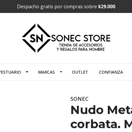
Despacho gratis por compras sobre
$29.000
VESTUARIO
MARCAS
OUTLET
CONFIANZA
SONEC
Nudo Metá
corbata. 