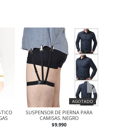
AGOTADO
STICO
SUSPENSOR DE PIERNA PARA
CLIP SUJET
GAS
CAMISAS. NEGRO
FORMAL. M
$9.990