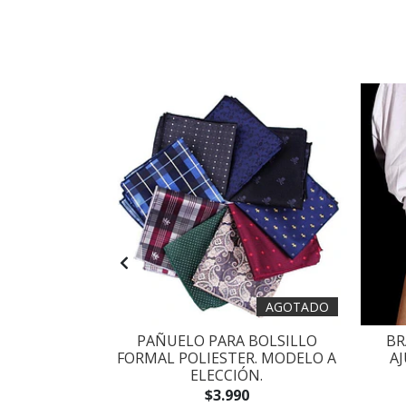
AGOTADO
TE PARA
PAÑUELO PARA BOLSILLO
BR
A ELECCIÓN
FORMAL POLIESTER. MODELO A
A
ELECCIÓN.
$3.990