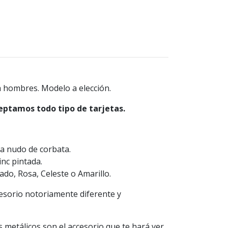
 hombres. Modelo a elección.
eptamos todo tipo de tarjetas.
ra nudo de corbata.
inc pintada.
ado, Rosa, Celeste o Amarillo.
esorio notoriamente diferente y
metálicos son el accesorio que te hará ver