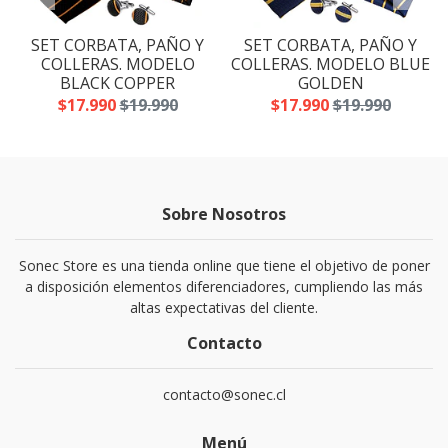
SET CORBATA, PAÑO Y
SET CORBATA, PAÑO Y
A
COLLERAS. MODELO
COLLERAS. MODELO BLUE
BLACK COPPER
GOLDEN
$17.990
$19.990
$17.990
$19.990
Sobre Nosotros
Sonec Store es una tienda online que tiene el objetivo de poner
a disposición elementos diferenciadores, cumpliendo las más
altas expectativas del cliente.
Contacto
contacto@sonec.cl
Menú