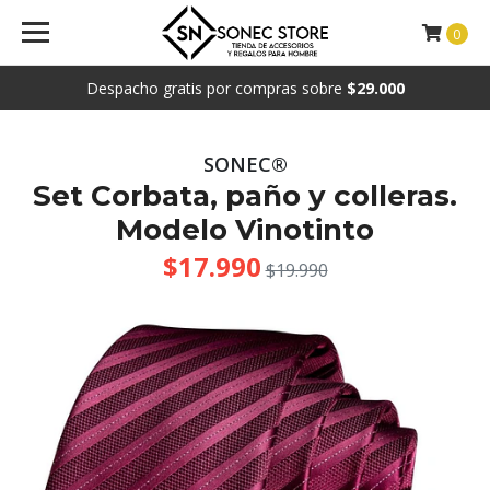
0
Despacho gratis por compras sobre
$29.000
SONEC®
Set Corbata, paño y colleras.
Modelo Vinotinto
$17.990
$19.990