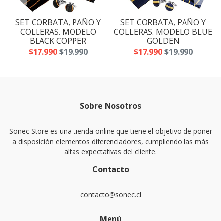
SET CORBATA, PAÑO Y
SET CORBATA, PAÑO Y
A
COLLERAS. MODELO
COLLERAS. MODELO BLUE
BLACK COPPER
GOLDEN
$17.990
$19.990
$17.990
$19.990
Sobre Nosotros
Sonec Store es una tienda online que tiene el objetivo de poner
a disposición elementos diferenciadores, cumpliendo las más
altas expectativas del cliente.
Contacto
contacto@sonec.cl
Menú