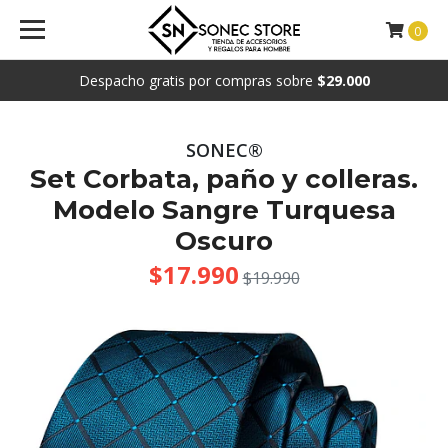
0
Despacho gratis por compras sobre
$29.000
SONEC®
Set Corbata, paño y colleras.
Modelo Sangre Turquesa
Oscuro
$17.990
$19.990