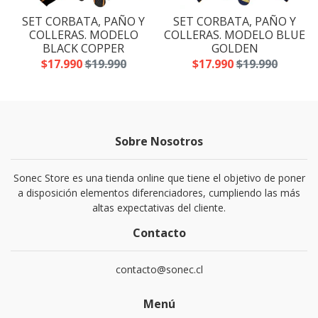
SET CORBATA, PAÑO Y
SET CORBATA, PAÑO Y
A
COLLERAS. MODELO
COLLERAS. MODELO BLUE
BLACK COPPER
GOLDEN
$17.990
$19.990
$17.990
$19.990
Sobre Nosotros
Sonec Store es una tienda online que tiene el objetivo de poner
a disposición elementos diferenciadores, cumpliendo las más
altas expectativas del cliente.
Contacto
contacto@sonec.cl
Menú