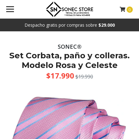
0
Despacho gratis por compras sobre
$29.000
SONEC®
Set Corbata, paño y colleras.
Modelo Rosa y Celeste
$17.990
$19.990