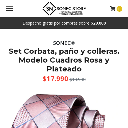
0
Despacho gratis por compras sobre
$29.000
SONEC®
Set Corbata, paño y colleras.
Modelo Cuadros Rosa y
Plateado
$17.990
$19.990