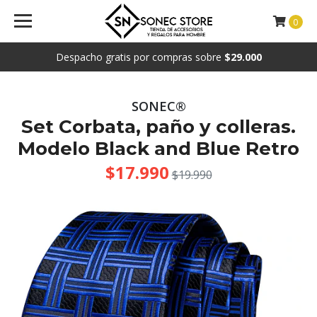
0
Despacho gratis por compras sobre
$29.000
SONEC®
Set Corbata, paño y colleras.
Modelo Black and Blue Retro
$17.990
$19.990