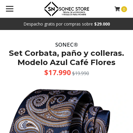
0
Despacho gratis por compras sobre
$29.000
SONEC®
Set Corbata, paño y colleras.
Modelo Azul Café Flores
$17.990
$19.990