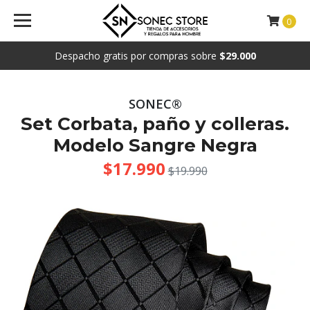
0
Despacho gratis por compras sobre
$29.000
SONEC®
Set Corbata, paño y colleras.
Modelo Sangre Negra
$17.990
$19.990