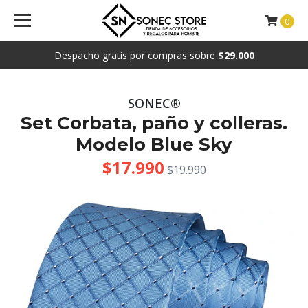
0
Despacho gratis por compras sobre
$29.000
SONEC®
Set Corbata, paño y colleras.
Modelo Blue Sky
$17.990
$19.990