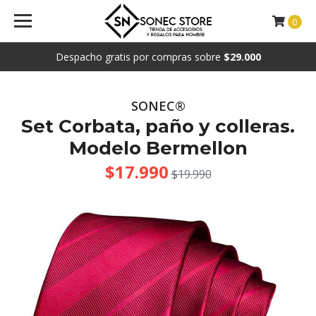
0
Despacho gratis por compras sobre
$29.000
SONEC®
Set Corbata, paño y colleras.
Modelo Bermellon
$17.990
$19.990