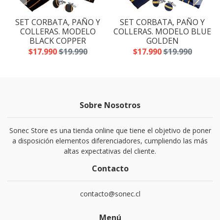
SET CORBATA, PAÑO Y
SET CORBATA, PAÑO Y
A
COLLERAS. MODELO
COLLERAS. MODELO BLUE
BLACK COPPER
GOLDEN
$17.990
$19.990
$17.990
$19.990
Sobre Nosotros
Sonec Store es una tienda online que tiene el objetivo de poner
a disposición elementos diferenciadores, cumpliendo las más
altas expectativas del cliente.
Contacto
contacto@sonec.cl
Menú