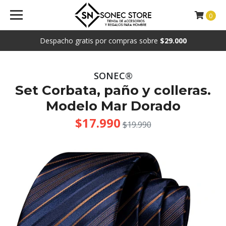
0
Despacho gratis por compras sobre
$29.000
SONEC®
Set Corbata, paño y colleras.
Modelo Mar Dorado
$17.990
$19.990