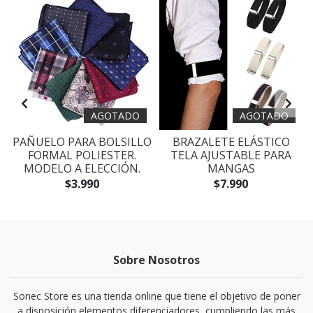
AGOTADO
AGOTADO
A
PAÑUELO PARA BOLSILLO
BRAZALETE ELÁSTICO
FORMAL POLIESTER.
TELA AJUSTABLE PARA
MODELO A ELECCIÓN.
MANGAS
$3.990
$7.990
Sobre Nosotros
Sonec Store es una tienda online que tiene el objetivo de poner
a disposición elementos diferenciadores, cumpliendo las más