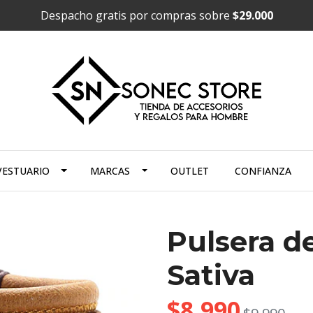
Despacho gratis por compras sobre
$29.000
VESTUARIO
MARCAS
OUTLET
CONFIANZA
Pulsera d
Sativa
$8.990