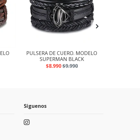
DELO
PULSERA DE CUERO. MODELO
PULSERA DE
SUPERMAN BLACK
$8.990
$9.990
$8
Síguenos