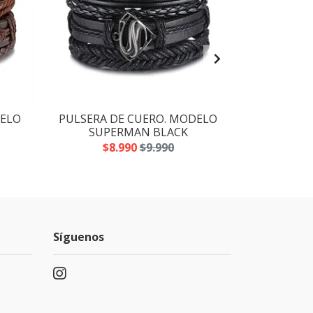
DELO
PULSERA DE CUERO. MODELO
PULSERA DE
SUPERMAN BLACK
$8.990
$9.990
$8
Síguenos