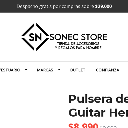
Despacho gratis por compras sobre
$29.000
VESTUARIO
MARCAS
OUTLET
CONFIANZA
Pulsera d
Guitar He
$8.990