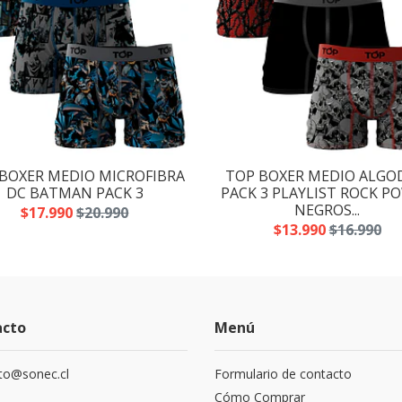
BOXER MEDIO MICROFIBRA
TOP BOXER MEDIO ALG
DC BATMAN PACK 3
PACK 3 PLAYLIST ROCK P
NEGROS...
$17.990
$20.990
$13.990
$16.990
acto
Menú
to@sonec.cl
Formulario de contacto
Cómo Comprar