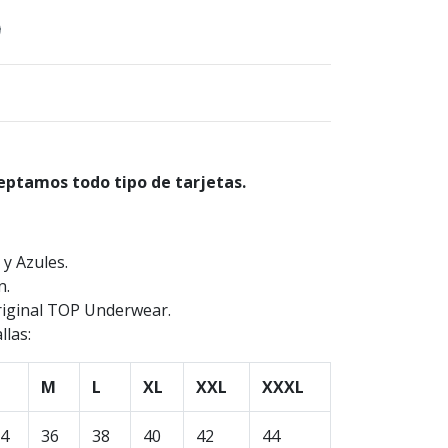
)
eptamos todo tipo de tarjetas.
 y Azules.
n.
riginal TOP Underwear.
llas:
M
L
XL
XXL
XXXL
4
36
38
40
42
44