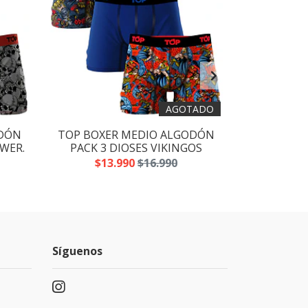
AGOTADO
ODÓN
TOP BOXER MEDIO ALGODÓN
TOP BOXE
OWER.
PACK 3 DIOSES VIKINGOS
PACK 3
$13.990
$16.990
$13
Síguenos