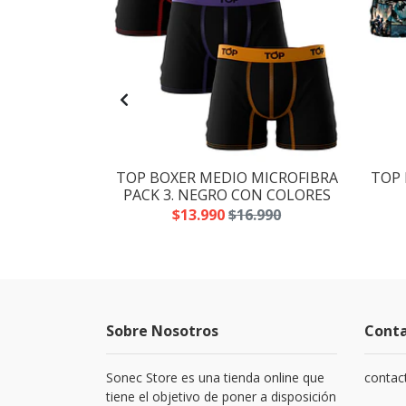
O ALGODÓN
TOP BOXER MEDIO MICROFIBRA
TOP 
GAMA AZUL
PACK 3. NEGRO CON COLORES
O
$13.990
$16.990
.990
Sobre Nosotros
Cont
Sonec Store es una tienda online que
contac
tiene el objetivo de poner a disposición