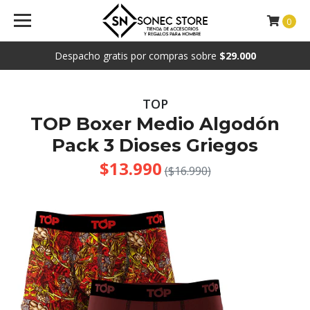
0
Despacho gratis por compras sobre
$29.000
TOP
TOP Boxer Medio Algodón
Pack 3 Dioses Griegos
$13.990
($16.990)