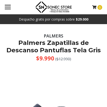
0
Despacho gratis por compras sobre
$29.000
PALMERS
Palmers Zapatillas de
Descanso Pantuflas Tela Gris
$9.990
($12.990)