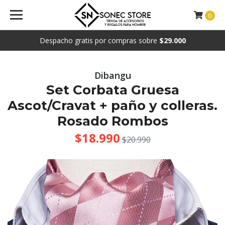
0
Despacho gratis por compras sobre
$29.000
Dibangu
Set Corbata Gruesa
Ascot/Cravat + paño y colleras.
Rosado Rombos
$18.990
$20.990