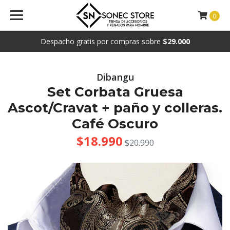
0
Despacho gratis por compras sobre
$29.000
Dibangu
Set Corbata Gruesa
Ascot/Cravat + paño y colleras.
Café Oscuro
$18.990
$20.990