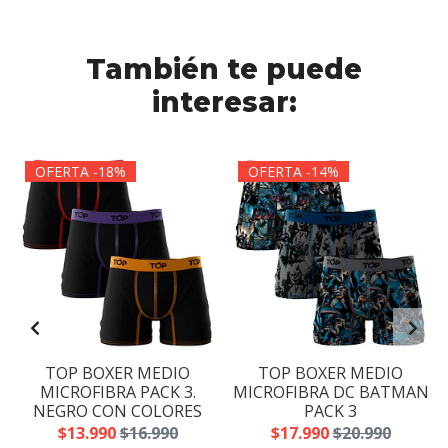
También te puede
interesar:
OFERTA -18%
OFERTA -14%
TOP BOXER MEDIO
TOP BOXER MEDIO
.
MICROFIBRA PACK 3.
MICROFIBRA DC BATMAN
NEGRO CON COLORES
PACK 3
$13.990
$16.990
$17.990
$20.990