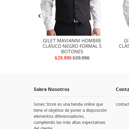
MAVIANNI.
GILET MAVIANNI HOMBRE
G
CELESTE
CLÁSICO NEGRO FORMAL 5
CLÁ
BOTONES
.990
$29.990
$39.990
Sobre Nosotros
Cont
Sonec Store es una tienda online que
contac
tiene el objetivo de poner a disposición
elementos diferenciadores,
cumpliendo las más altas expectativas
del cliente.