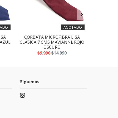
ADO
AGOTADO
ISA
CORBATA MICROFIBRA LISA
CORBATA 
 AZUL
CLÁSICA 7 CMS MAVIANNI. ROJO
CLÁSICA 7 
OSCURO
$9.990
$14.990
$9
Síguenos