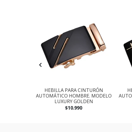
AGOTADO
CINTURÓN
HEBILLA PARA CINTURÓN
H
RE. MODELO
AUTOMÁTICO HOMBRE. MODELO
AUTO
TED
LUXURY GOLDEN
$10.990