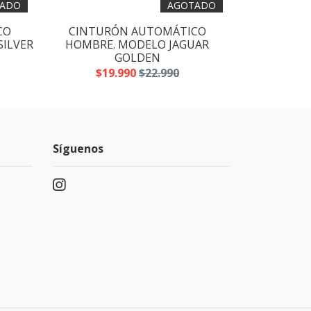
ADO
AGOTADO
CO
CINTURÓN AUTOMÁTICO
CINTUR
SILVER
HOMBRE. MODELO JAGUAR
HOMBRE. MO
GOLDEN
$19
$19.990
$22.990
Síguenos