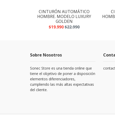
AGOTADO
OMÁTICO
CINTURÓN AUTOMÁTICO
C
CAVALLINO
HOMBRE. MODELO LUXURY
HOMBR
N
GOLDEN
.990
$19.990
$22.990
Sobre Nosotros
Cont
Sonec Store es una tienda online que
contac
tiene el objetivo de poner a disposición
elementos diferenciadores,
cumpliendo las más altas expectativas
del cliente.