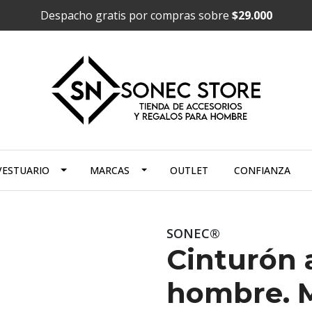
Despacho gratis por compras sobre
$29.000
VESTUARIO
MARCAS
OUTLET
CONFIANZA
SONEC®
Cinturón 
hombre. 