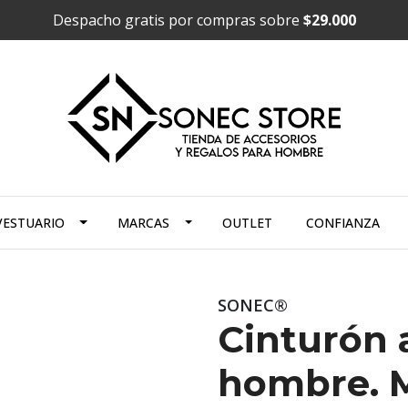
Despacho gratis por compras sobre
$29.000
VESTUARIO
MARCAS
OUTLET
CONFIANZA
SONEC®
Cinturón 
hombre. 