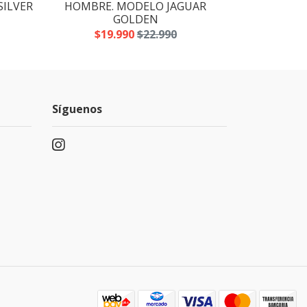
SILVER
HOMBRE. MODELO JAGUAR
HOMBRE. MO
GOLDEN
$19
$19.990
$22.990
Síguenos