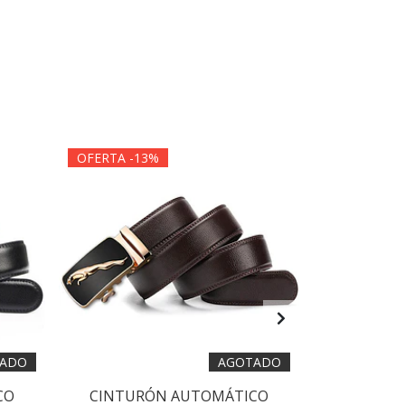
OFERTA -13%
OFERTA -1
ADO
AGOTADO
CO
CINTURÓN AUTOMÁTICO
CINTUR