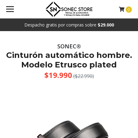
0
Despacho gratis por compras sobre
$29.000
SONEC®
Cinturón automático hombre.
Modelo Etrusco plated
$19.990
($22.990)