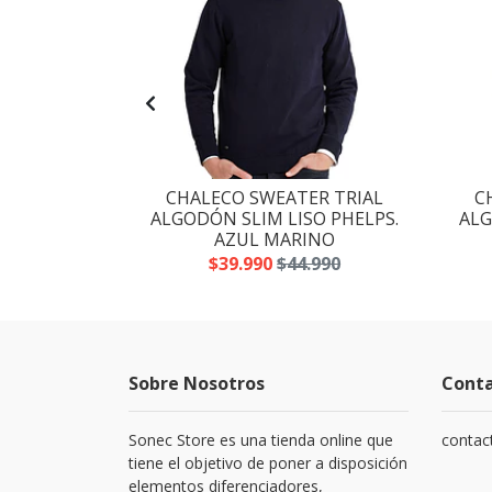
LIM HOMBRE
CHALECO SWEATER TRIAL
C
AS. BEIGE
ALGODÓN SLIM LISO PHELPS.
ALG
AZUL MARINO
.990
$39.990
$44.990
Sobre Nosotros
Cont
Sonec Store es una tienda online que
contac
tiene el objetivo de poner a disposición
elementos diferenciadores,