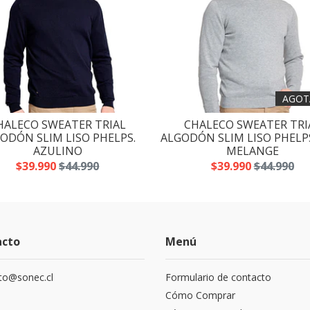
AGOT
HALECO SWEATER TRIAL
CHALECO SWEATER TRI
ODÓN SLIM LISO PHELPS.
ALGODÓN SLIM LISO PHELPS
AZULINO
MELANGE
$39.990
$44.990
$39.990
$44.990
acto
Menú
to@sonec.cl
Formulario de contacto
Cómo Comprar