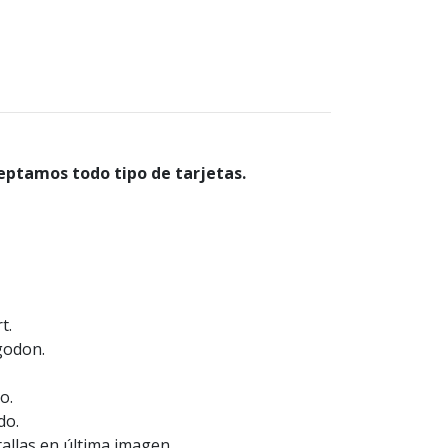
eptamos todo tipo de tarjetas.
t.
godon.
o.
do.
allas en última imagen.