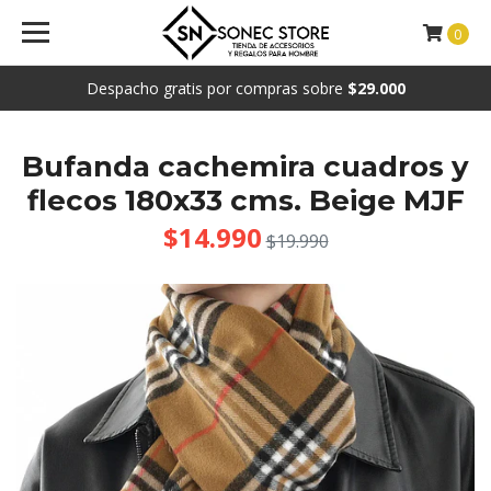
0
Despacho gratis por compras sobre
$29.000
Bufanda cachemira cuadros y
flecos 180x33 cms. Beige MJF
$14.990
$19.990