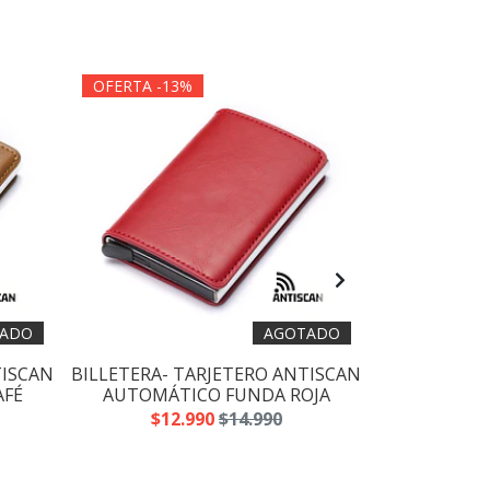
OFERTA -13%
OFERTA -1
ADO
AGOTADO
TISCAN
BILLETERA- TARJETERO ANTISCAN
BILLETERA- 
AFÉ
AUTOMÁTICO FUNDA ROJA
AUTOMÁT
$12.990
$14.990
$12