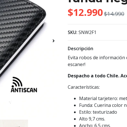
$12.990
$14.990
SKU:
SNW2F1
Descripción
Evita robos de información c
escaner!
Despacho a todo Chile. Ac
Características:
Material tarjetero: met
Funda: Cuerina color n
Estilo: texturizado
Alto 9,7 cms.
Ancho: 6,5 cms.