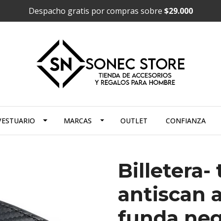
Despacho gratis por compras sobre
$29.000
VESTUARIO
MARCAS
OUTLET
CONFIANZA
Billetera-
antiscan 
funda neg