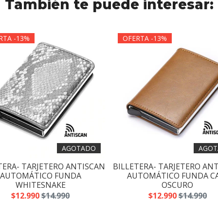
También te puede interesar:
RTA -13%
OFERTA -13%
AGOTADO
AGOT
TERA- TARJETERO ANTISCAN
BILLETERA- TARJETERO AN
AUTOMÁTICO FUNDA
AUTOMÁTICO FUNDA C
WHITESNAKE
OSCURO
$12.990
$14.990
$12.990
$14.990