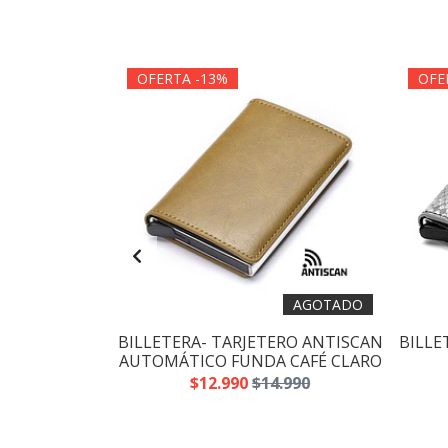
OFERTA -13%
OFE
AGOTADO
AGOTADO
ERO ANTISCAN
BILLETERA- TARJETERO ANTISCAN
BILLE
 NEGRO LISO
AUTOMÁTICO FUNDA CAFÉ CLARO
.990
$12.990
$14.990